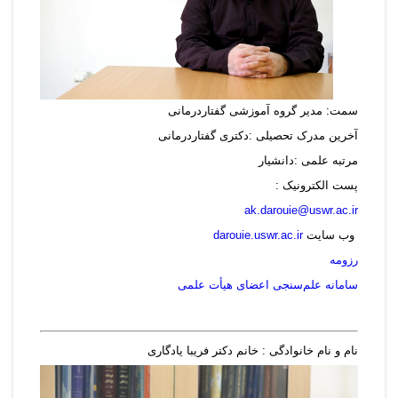
سمت: مدیر گروه آموزشی گفتاردرمانی
آخرین مدرک تحصیلی :دکتری گفتاردرمانی
مرتبه علمی :دانشیار
پست الکترونیک :
ak.darouie@uswr.ac.ir
وب سایت
darouie.uswr.ac.ir
رزومه
سامانه علم‌سنجی اعضای هیأت علمی
نام و نام خانوادگی : خانم دکتر فریبا یادگاری