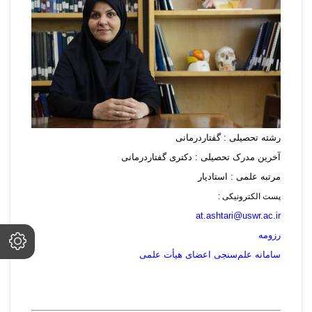
رشته تحصیلی : گفتاردرمانی
آخرین مدرک تحصیلی : دکتری گفتاردرمانی
مرتبه علمی : استادیار
پست الکترونیکی :
at.ashtari@uswr.ac.ir
رزومه
سامانه علم‌سنجی اعضای هیأت علمی