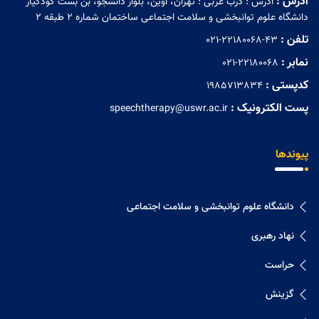
آدرس :
آدرس : درب غربی : تهران، اوین، بلوار دانشجو، بن بست کودکیار
دانشگاه علوم توانبخشی و سلامت اجتماعی ساختمان شماره 2 طبقه 2
تلفن :
021-22180068-43
نمابر :
021-22180068
کدپستی :
1985713834
پست الکترونیک :
speechtherapy@uswr.ac.ir
پیوندها
دانشگاه علوم توانبخشی و سلامت اجتماعی
نهاد رهبری
حراست
گزینش