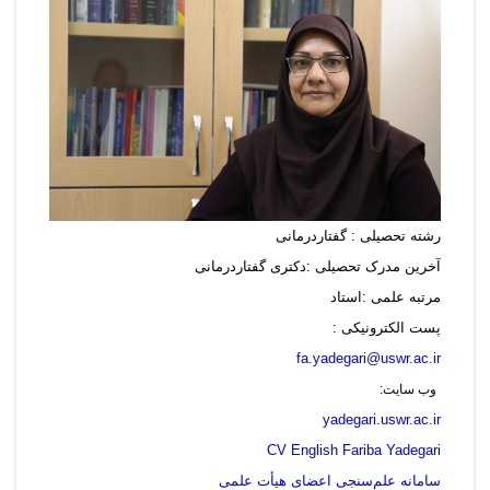
رشته تحصیلی : گفتاردرمانی
آخرین مدرک تحصیلی :دکتری گفتاردرمانی
مرتبه علمی :استاد
پست الکترونیکی :
fa.yadegari@uswr.ac.ir
وب سایت:
yadegari.uswr.ac.ir
CV English Fariba Yadegari
سامانه علم‌سنجی اعضای هیأت علمی