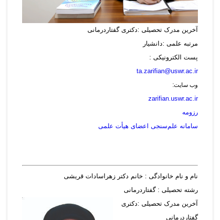
آخرین مدرک تحصیلی :دکتری گفتاردرمانی
مرتبه علمی :دانشیار
پست الکترونیکی :
ta.zarifian@uswr.ac.ir
وب سایت:
zarifian.uswr.ac.ir
رزومه
سامانه علم‌سنجی اعضای هیأت علمی
نام و نام خانوادگی : خانم دکتر زهراسادات قریشی
رشته تحصیلی : گفتاردرمانی
آخرین مدرک تحصیلی :دکتری
گفتاردرمانی