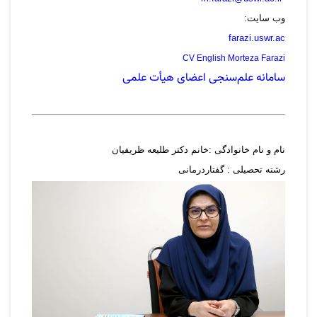
وب سایت:
farazi.uswr.ac
CV English Morteza Farazi
سامانه علم‌سنجی اعضای هیأت علمی
نام و نام خانوادگی :خانم دکتر طلیعه ظریفیان
رشته تحصیلی : گفتاردرمانی