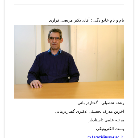
نام و نام خانوادگی : آقای دکتر مرتضی فرازی
رشته تحصیلی : گفتاردرمانی
آخرین مدرک تحصیلی :دکتری گفتاردرمانی
مرتبه علمی :استادیار
پست الکترونیکی:
m.farazi@uswr.ac.ir